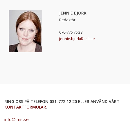
JENNIE BJÖRK
Redaktör
070-776 76 28
jennie.bjork@imit.se
RING OSS PÅ TELEFON 031-772 12 20 ELLER ANVÄND VÅRT
KONTAKTFORMULÄR
.
info@imit.se