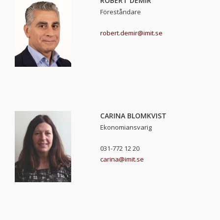
ROBERT DEMIR
Föreståndare
robert.demir@imit.se
CARINA BLOMKVIST
Ekonomiansvarig
031-772 12 20
carina@imit.se