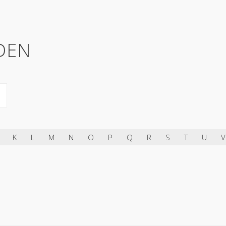
DEN
K
L
M
N
O
P
Q
R
S
T
U
V