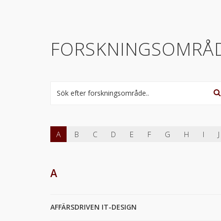
FORSKNINGSOMRÅ
A
B
C
D
E
F
G
H
I
J
A
AFFÄRSDRIVEN IT-DESIGN