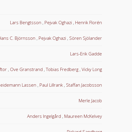
Lars Bengtsson
Pejvak Oghazi
Henrik Florén
Hans C. Björnsson
Pejvak Oghazi
Sören Sjölander
Lars-Erik Gadde
ftor
Ove Granstrand
Tobias Fredberg
Vicky Long
 Heidemann Lassen
Paul Lillrank
Staffan Jacobsson
Merle Jacob
Anders Ingelgård
Maureen McKelvey
Rickard Sandberg