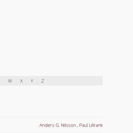
W
X
Y
Z
Anders G. Nilsson
Paul Lillrank